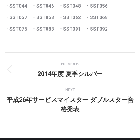
・SST044
・SST046
・SST048
・SST056
・SST057
・SST058
・SST062
・SST068
・SST075
・SST083
・SST091
・SST092
Post
PREVIOUS
navigation
2014年度 夏季シルバー
Previous
post:
NEXT
平成26年サービスマイスター ダブルスター合
Next
格発表
post: