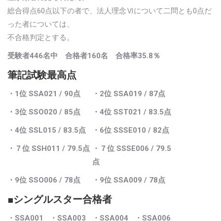
総合得点60点以下の者で、法人理念Ⅵについて二問とも0点だ
った者については、
不合格判定とする。
受験者446名中 合格者160名 合格率35.8％
筆記試験最高点
・1位 SSA021
/ 90点
・2位 SSA019
/ 87点
・3位 SSO020
/ 85点
・4位 SST021
/ 83.5点
・4位 SSL015
/ 83.5点
・6位 SSSE010
/ 82点
・７位 SSH011
/ 79.5点
・７位 SSSE006
/ 79.5
点
・9位 SSO006
/ 78点
・9位 SSA009
/ 78点
■シングルスター合格者
・SSA001
・SSA003
・SSA004
・SSA006