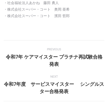
・社会福祉法人あかね 藤田 勇人
・株式会社スーパー・コート 奥岡 亜希
・株式会社スーパー・コート 濱田 哲郎
Post
PREVIOUS
navigation
令和7年 ケアマイスター プラチナ再試験合格
Previous
発表
post:
NEXT
令和7年度 サービスマイスター シングルス
Next
ター合格発表
post: