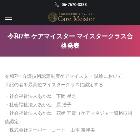
06-7670-3388
令和7年 ケアマイスター マイスタークラス合
格発表
令和7年 介護技術認定制度ケアマイスター 試験において、
下記の者を最高位マイスタークラスに認定する
・社会福祉法人あかね 下岡 星之
・社会福祉法人あかね 原 浩子
・社会福祉法人あかね 花崎 宜貴（ケアマネジャー資格取得
後認定）
・株式会社スーパー・コート 山本 奈津美