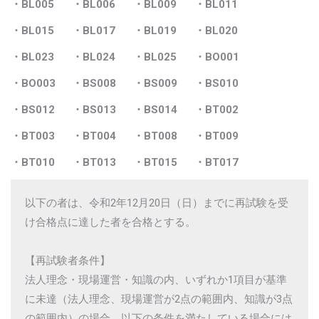
・BL005
・BL006
・BL009
・BL011
・BL015
・BL017
・BL019
・BL020
・BL023
・BL024
・BL025
・BO001
・BO003
・BS008
・BS009
・BS010
・BS012
・BS013
・BS014
・BT002
・BT003
・BT004
・BT008
・BT009
・BT010
・BT013
・BT015
・BT017
以下の者は、令和2年12月20日（日）までに再試験を受
け合格点に達した者を合格とする。
【再試験者条件】
法人理念・現場運営・知識の内、いずれか1項目が基準
に未達（法人理念、現場運営が2点の範囲内、知識が3点
の範囲内）の場合、以下の条件を満たしている場合には