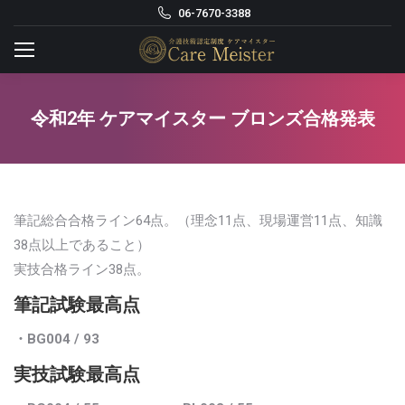
06-7670-3388
令和2年 ケアマイスター ブロンズ合格発表
筆記総合合格ライン64点。（理念11点、現場運営11点、知識
38点以上であること）
実技合格ライン38点。
筆記試験最高点
・BG004
/ 93
実技試験最高点